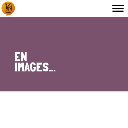
LA LIBRAIRIE
DÉDICACES, ETC.
EN
IMAGES...
COUPS DE CŒUR
ARCHIVES