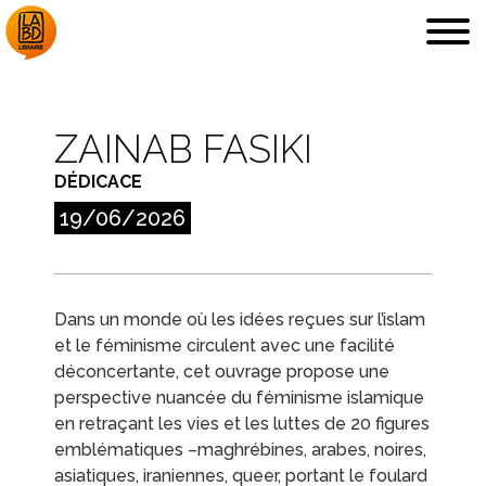
ZAINAB FASIKI
DÉDICACES, ETC.
DÉDICACE
LA LIBRAIRIE
19/06/2026
COUPS DE CŒUR
Dans un monde où les idées reçues sur l’islam
et le féminisme circulent avec une facilité
déconcertante, cet ouvrage propose une
perspective nuancée du féminisme islamique
ARCHIVES
EN IMAGES
en retraçant les vies et les luttes de 20 figures
emblématiques –maghrébines, arabes, noires,
asiatiques, iraniennes, queer, portant le foulard