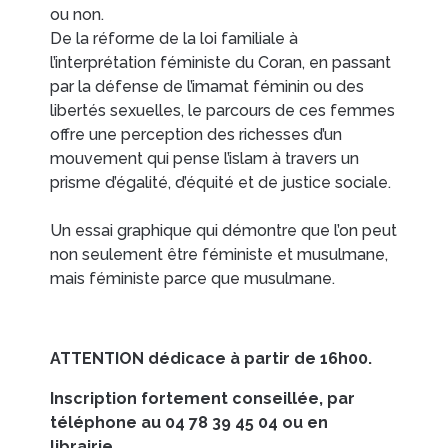
ou non.
De la réforme de la loi familiale à
CONTACTS/ACCÈS
l’interprétation féministe du Coran, en passant
par la défense de l’imamat féminin ou des
libertés sexuelles, le parcours de ces femmes
offre une perception des richesses d’un
mouvement qui pense l’islam à travers un
prisme d’égalité, d’équité et de justice sociale.
Un essai graphique qui démontre que l’on peut
non seulement être féministe et musulmane,
mais féministe parce que musulmane.
ATTENTION dédicace à partir de 16h00.
Inscription fortement conseillée, par
téléphone au 04 78 39 45 04 ou en
librairie.