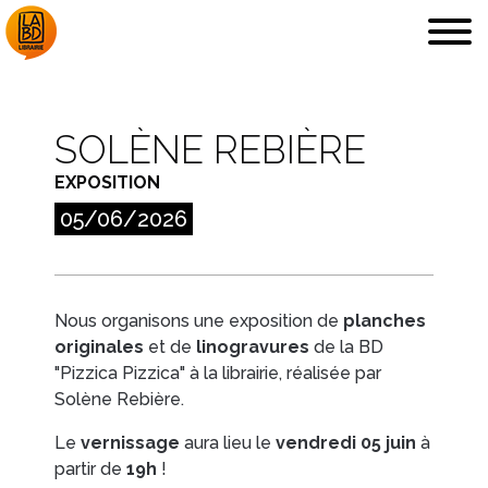
SOLÈNE REBIÈRE
EXPOSITION
LA LIBRAIRIE
DÉDICACES, ETC.
05/06/2026
Nous organisons une exposition de
planches
originales
et de
linogravures
de la BD
COUPS DE CŒUR
ARCHIVES
"
Pizzica Pizzica
" à la librairie, réalisée par
Solène Rebière.
Le
vernissage
aura lieu le
vendredi 05 juin
à
partir de
19h
!