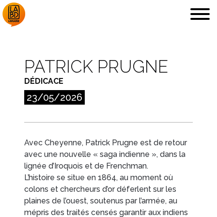
PATRICK PRUGNE
DÉDICACE
LA LIBRAIRIE
DÉDICACES, ETC.
23/05/2026
Avec
Cheyenne
, Patrick Prugne est de retour
avec une nouvelle « saga indienne », dans la
COUPS DE CŒUR
ARCHIVES
lignée d’
Iroquois
et de
Frenchman
.
L’histoire se situe en 1864, au moment où
colons et chercheurs d’or déferlent sur les
plaines de l’ouest, soutenus par l’armée, au
mépris des traités censés garantir aux indiens