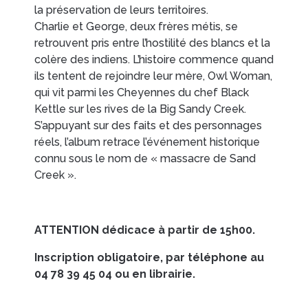
la préservation de leurs territoires.
Charlie et George, deux frères métis, se
EN IMAGES
CONTACTS/ACCÈS
retrouvent pris entre l’hostilité des blancs et la
colère des indiens. L’histoire commence quand
ils tentent de rejoindre leur mère, Owl Woman,
qui vit parmi les Cheyennes du chef Black
Kettle sur les rives de la Big Sandy Creek.
S’appuyant sur des faits et des personnages
réels, l’album retrace l’événement historique
connu sous le nom de « massacre de Sand
Creek ».
ATTENTION dédicace à partir de 15h00.
Inscription obligatoire, par téléphone au
04 78 39 45 04 ou en librairie.