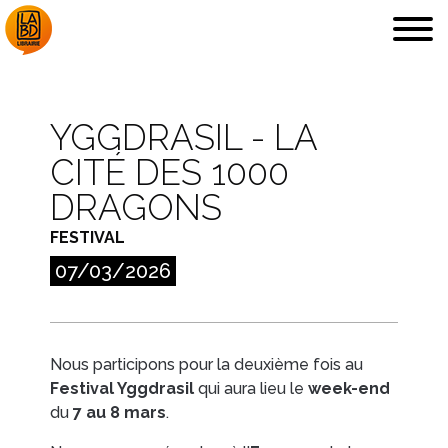
YGGDRASIL - LA
CITÉ DES 1000
LA LIBRAIRIE
DÉDICACES, ETC.
DRAGONS
FESTIVAL
07/03/2026
COUPS DE CŒUR
ARCHIVES
Nous participons pour la deuxième fois au
Festival Yggdrasil
qui aura lieu le
week-end
du
7 au 8 mars
.