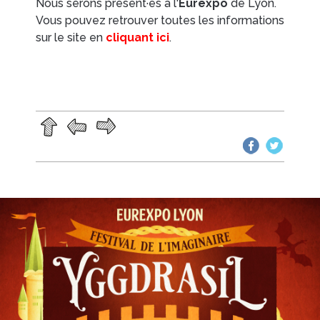
Nous serons présent·es à l'
Eurexpo
de Lyon.
Vous pouvez retrouver toutes les informations
sur le site en
cliquant ici
.
EN IMAGES
CONTACTS/ACCÈS