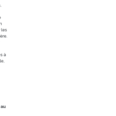
,
e
n
 les
ère.
s à
le,
 au