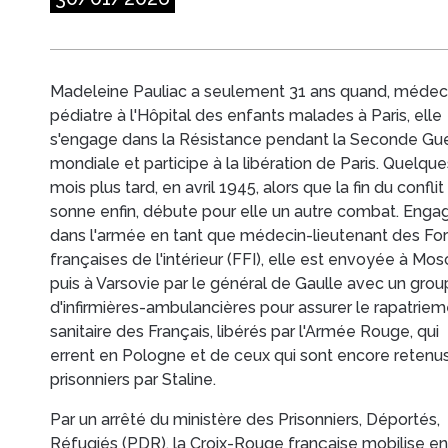
Madeleine Pauliac a seulement 31 ans quand, médec
pédiatre à l'Hôpital des enfants malades à Paris, elle
s'engage dans la Résistance pendant la Seconde Gu
mondiale et participe à la libération de Paris. Quelque
mois plus tard, en avril 1945, alors que la fin du conflit
sonne enfin, débute pour elle un autre combat. Enga
dans l'armée en tant que médecin-lieutenant des Fo
françaises de l'intérieur (FFI), elle est envoyée à Mo
puis à Varsovie par le général de Gaulle avec un gro
d'infirmières-ambulancières pour assurer le rapatrie
sanitaire des Français, libérés par l'Armée Rouge, qui
errent en Pologne et de ceux qui sont encore retenu
prisonniers par Staline.
Par un arrêté du ministère des Prisonniers, Déportés,
Réfugiés (PDR), la Croix-Rouge française mobilise en