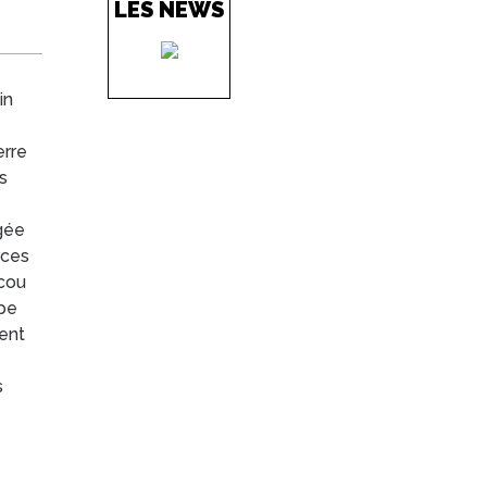
LES NEWS
in
erre
s
gée
rces
scou
upe
ment
s