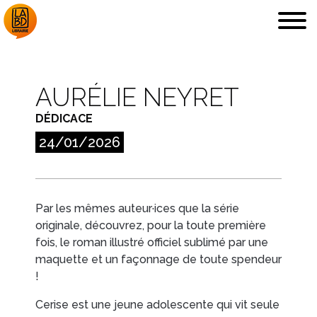
AURÉLIE NEYRET
DÉDICACE
LA LIBRAIRIE
DÉDICACES, ETC.
24/01/2026
Par les mêmes auteur·ices que la série
originale, découvrez, pour la toute première
COUPS DE CŒUR
ARCHIVES
fois, le roman illustré officiel sublimé par une
maquette et un façonnage de toute spendeur
!
Cerise est une jeune adolescente qui vit seule