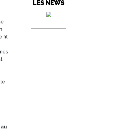
LES NEWS
he
in
 fit
ries
nt
 le
 au