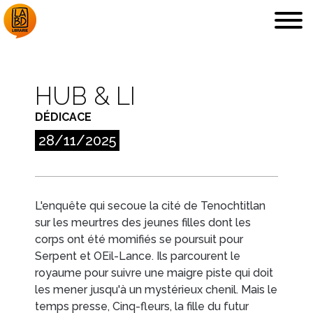
HUB & LI
DÉDICACE
LA LIBRAIRIE
DÉDICACES, ETC.
28/11/2025
L'enquête qui secoue la cité de Tenochtitlan
sur les meurtres des jeunes filles dont les
COUPS DE CŒUR
ARCHIVES
corps ont été momifiés se poursuit pour
Serpent et OEil-Lance. Ils parcourent le
royaume pour suivre une maigre piste qui doit
les mener jusqu'à un mystérieux chenil. Mais le
temps presse, Cinq-fleurs, la fille du futur