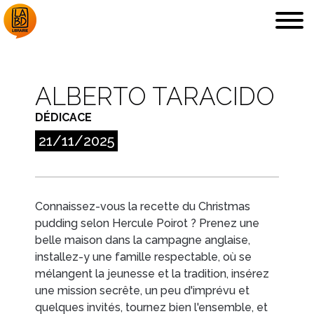
ALBERTO TARACIDO
DÉDICACE
LA LIBRAIRIE
DÉDICACES, ETC.
21/11/2025
Connaissez-vous la recette du Christmas
pudding selon Hercule Poirot ? Prenez une
COUPS DE CŒUR
ARCHIVES
belle maison dans la campagne anglaise,
installez-y une famille respectable, où se
mélangent la jeunesse et la tradition, insérez
une mission secrête, un peu d'imprévu et
quelques invités, tournez bien l'ensemble, et