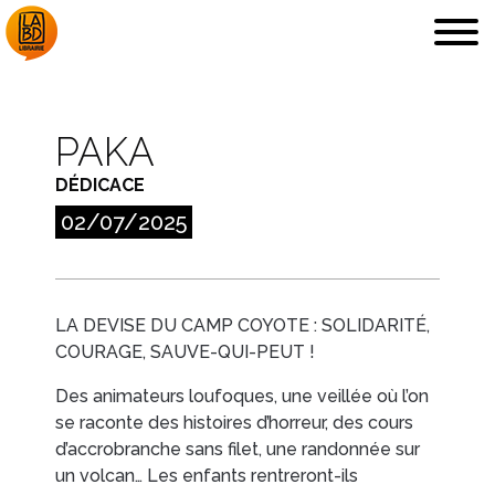
PAKA
DÉDICACE
LA LIBRAIRIE
DÉDICACES, ETC.
02/07/2025
LA DEVISE DU CAMP COYOTE : SOLIDARITÉ,
COURAGE, SAUVE-QUI-PEUT !
COUPS DE CŒUR
ARCHIVES
Des animateurs loufoques, une veillée où l’on
se raconte des histoires d’horreur, des cours
d’accrobranche sans filet, une randonnée sur
un volcan… Les enfants rentreront-ils