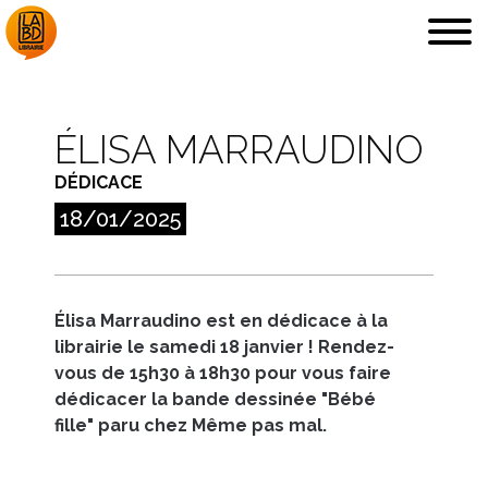
ÉLISA MARRAUDINO
DÉDICACE
LA LIBRAIRIE
DÉDICACES, ETC.
18/01/2025
Élisa Marraudino est en dédicace à la
librairie le samedi 18 janvier ! Rendez-
COUPS DE CŒUR
ARCHIVES
vous de 15h30 à 18h30 pour vous faire
dédicacer la bande dessinée "Bébé
fille" paru chez Même pas mal.