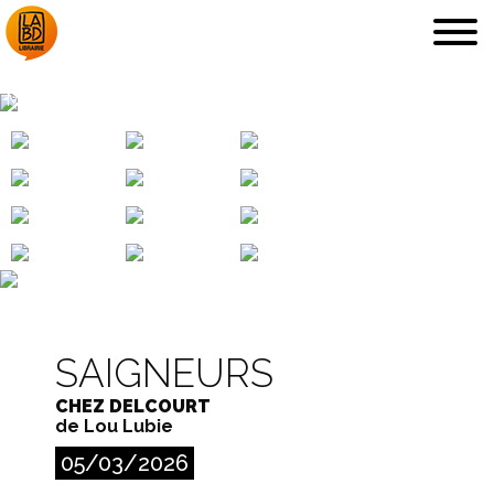
MARIANNE
LA LIBRAIRIE
DÉDICACES, ETC.
SAIGNEURS
COUPS DE CŒUR
ARCHIVES
CHEZ DELCOURT
de Lou Lubie
05/03/2026