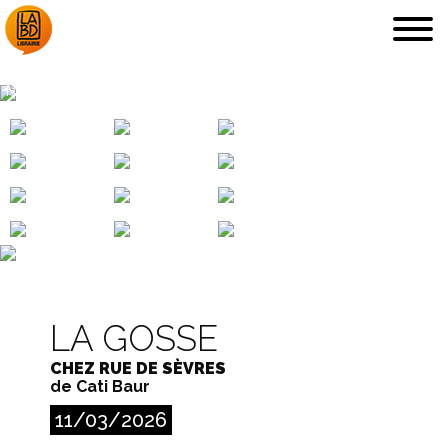
MARIANNE
LA LIBRAIRIE
DÉDICACES, ETC.
LA GOSSE
COUPS DE CŒUR
ARCHIVES
CHEZ RUE DE SÈVRES
de Cati Baur
11/03/2026