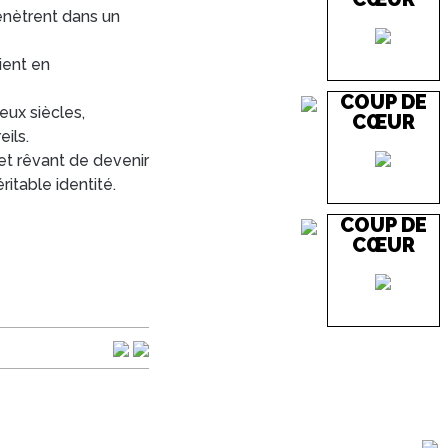
énètrent dans un
uient en
COUP DE
eux siècles,
CŒUR
ils.
 et rêvant de devenir
ritable identité.
COUP DE
CŒUR