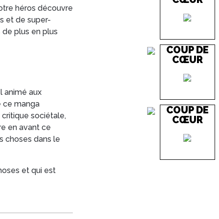
notre héros découvre
 et de super-
s de plus en plus
COUP DE
CŒUR
el animé aux
re ce manga
COUP DE
a critique sociétale,
CŒUR
re en avant ce
es choses dans le
hoses et qui est