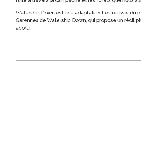
fuite à travers la campagne et les forêts que nous su
Watership Down
est une adaptation très réussie du
Garennes de Watership Down
, qui propose un récit pl
abord.