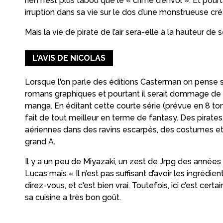
rien n’est plus tabou que le « crime d’envol ». Et pourta
irruption dans sa vie sur le dos d’une monstrueuse cré
Mais la vie de pirate de l’air sera-elle à la hauteur de
L'AVIS DE NICOLAS
Lorsque l'on parle des éditions Casterman on pense
romans graphiques et pourtant il serait dommage de 
manga. En éditant cette courte série (prévue en 8 to
fait de tout meilleur en terme de fantasy. Des pirates,
aériennes dans des ravins escarpés, des costumes et 
grand A.
Il y a un peu de Miyazaki, un zest de Jrpg des anné
Lucas mais « Il n’est pas suffisant d’avoir les ingrédie
direz-vous, et c'est bien vrai. Toutefois, ici c’est cert
sa cuisine a très bon goût.