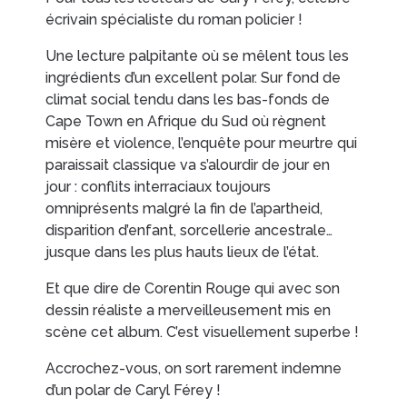
EN IMAGES
CONTACTS/ACCÈS
écrivain spécialiste du roman policier !
Une lecture palpitante où se mêlent tous les
ingrédients d’un excellent polar. Sur fond de
climat social tendu dans les bas-fonds de
Cape Town en Afrique du Sud où règnent
misère et violence, l’enquête pour meurtre qui
paraissait classique va s’alourdir de jour en
jour : conflits interraciaux toujours
omniprésents malgré la fin de l’apartheid,
disparition d’enfant, sorcellerie ancestrale…
jusque dans les plus hauts lieux de l’état.
Et que dire de Corentin Rouge qui avec son
dessin réaliste a merveilleusement mis en
scène cet album. C’est visuellement superbe !
Accrochez-vous, on sort rarement indemne
d’un polar de Caryl Férey !