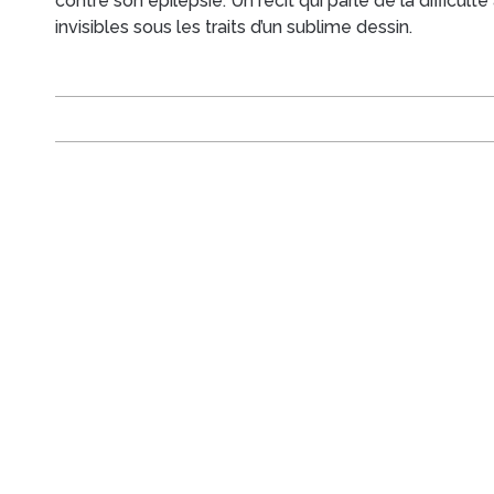
contre son épilepsie. Un récit qui parle de la difficult
invisibles sous les traits d’un sublime dessin.