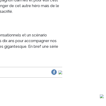
pagnon d’armes et pour eux c’est
enger de cet autre héro mais de le
acrifié.
ensationnels et un scénario
dès dix ans pour accompagner nos
es gigantesque. En bref une série