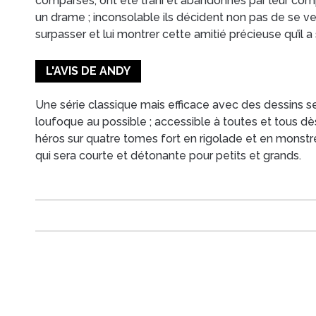
comparses, ont été trahi et abandonnés par leur com
un drame ; inconsolable ils décident non pas de se v
surpasser et lui montrer cette amitié précieuse qu’il a s
L'AVIS DE ANDY
Une série classique mais efficace avec des dessins s
loufoque au possible ; accessible à toutes et tous 
héros sur quatre tomes fort en rigolade et en monstr
qui sera courte et détonante pour petits et grands.