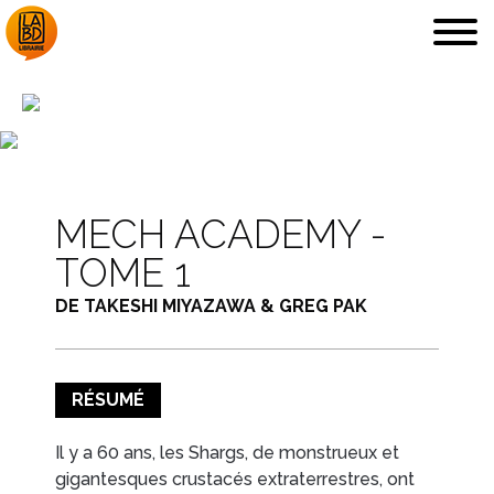
LA LIBRAIRIE
DÉDICACES, ETC.
MECH ACADEMY -
TOME 1
DE TAKESHI MIYAZAWA & GREG PAK
COUPS DE CŒUR
ARCHIVES
RÉSUMÉ
Il y a 60 ans, les Shargs, de monstrueux et
gigantesques crustacés extraterrestres, ont