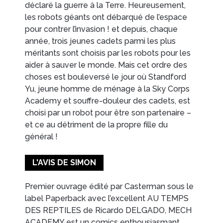
déclaré la guerre à la Terre. Heureusement,
les robots géants ont débarqué de l’espace
EN IMAGES
CONTACTS/ACCÈS
pour contrer l’invasion ! et depuis, chaque
année, trois jeunes cadets parmi les plus
méritants sont choisis par les robots pour les
aider à sauver le monde. Mais cet ordre des
choses est bouleversé le jour où Standford
Yu, jeune homme de ménage à la Sky Corps
Academy et souffre-douleur des cadets, est
choisi par un robot pour être son partenaire –
et ce au détriment de la propre fille du
général !
L'AVIS DE SIMON
Premier ouvrage édité par Casterman sous le
label Paperback avec l’excellent AU TEMPS
DES REPTILES de Ricardo DELGADO, MECH
ACADEMY est un comics enthousiasmant,