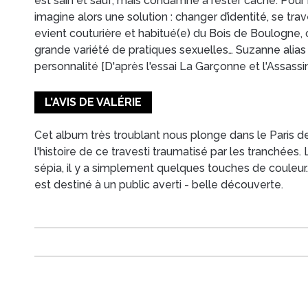
est sain et sauf, mais condamné à rester caché. Pour m
imagine alors une solution : changer d’identité, se trav
evient couturière et habitué(e) du Bois de Boulogne,
grande variété de pratiques sexuelles… Suzanne alia
personnalité [D'après l'essai La Garçonne et l'Assassin
L'AVIS DE VALÉRIE
Cet album très troublant nous plonge dans le Paris de
l'histoire de ce travesti traumatisé par les tranchées. 
sépia, il y a simplement quelques touches de couleur. C
est destiné à un public averti - belle découverte.