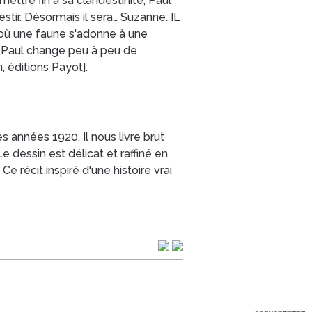
ettre fin à sa clandestinité, Paul
estir. Désormais il sera… Suzanne. IL
 où une faune s'adonne à une
s Paul change peu à peu de
, éditions Payot].
s années 1920. Il nous livre brut
Le dessin est délicat et raffiné en
e récit inspiré d'une histoire vrai