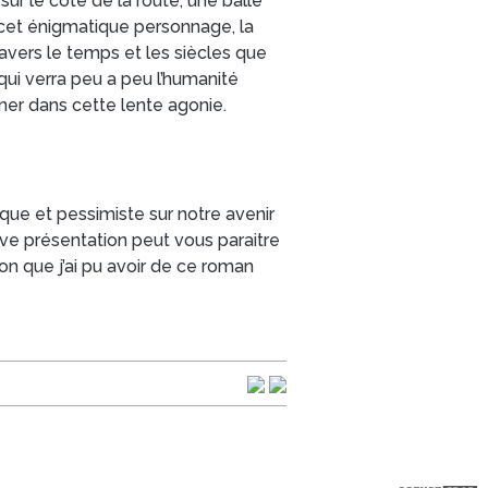
ur le coté de la route, une balle
 cet énigmatique personnage, la
ravers le temps et les siècles que
ui verra peu a peu l’humanité
ner dans cette lente agonie.
que et pessimiste sur notre avenir
ève présentation peut vous paraitre
on que j’ai pu avoir de ce roman