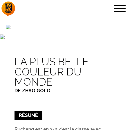
LA LIBRAIRIE
DÉDICACES, ETC.
LA PLUS BELLE
COULEUR DU
MONDE
ARCHIVES
DE ZHAO GOLO
COUPS DE CŒUR
RÉSUMÉ
EN IMAGES
Rucheng est en 3
2, c’est la classe avec
e