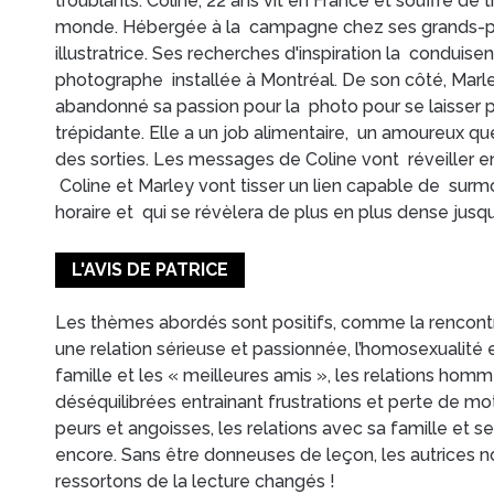
troublants. Coline, 22 ans vit en France et souffre de 
monde. Hébergée à la campagne chez ses grands-par
illustratrice. Ses recherches d'inspiration la conduise
photographe installée à Montréal. De son côté, Marl
abandonné sa passion pour la photo pour se laisser p
trépidante. Elle a un job alimentaire, un amoureux q
des sorties. Les messages de Coline vont réveiller en 
Coline et Marley vont tisser un lien capable de surm
horaire et qui se révèlera de plus en plus dense jusq
L'AVIS DE PATRICE
Les thèmes abordés sont positifs, comme la rencontre
une relation sérieuse et passionnée, l’homosexualité 
famille et les « meilleures amis », les relations ho
déséquilibrées entrainant frustrations et perte de mo
peurs et angoisses, les relations avec sa famille et 
encore. Sans être donneuses de leçon, les autrices no
ressortons de la lecture changés !