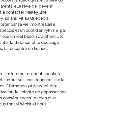
troubles anxieux qui l'ont isolée du
ents, elle rêve de devenir
nt à contacter Marley, une
ey, 28 ans vit au Québec a
orter par sa vie montréalaise
uébécois et un quotidien rythmé par
elle un réel besoin d'authenticité.
onter la distance et le décalage
u’à la rencontre en France…
 sur Internet qui peut aboutir à
et surtout ses conséquences sur la
mmes / femmes qui peuvent être
tivation, la volonté de dépasser ses
ses conséquences… et bien plus
us font réfléchir et nous