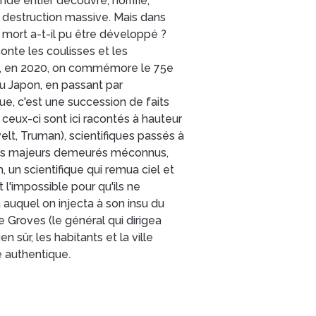
de entier découvre, horrifié,
 destruction massive. Mais dans
mort a-t-il pu être développé ?
nte les coulisses et les
t, en 2020, on commémore le 75e
u Japon, en passant par
e, c'est une succession de faits
 ceux-ci sont ici racontés à hauteur
elt, Truman), scientifiques passés à
teurs majeurs demeurés méconnus,
, un scientifique qui remua ciel et
l'impossible pour qu'ils ne
n auquel on injecta à son insu du
ie Groves (le général qui dirigea
n sûr, les habitants et la ville
 authentique.