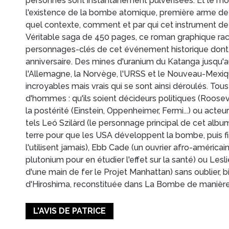
personnes sont instantanément pulvérisées. Et le mon
l'existence de la bombe atomique, première arme de
quel contexte, comment et par qui cet instrument de 
Véritable saga de 450 pages, ce roman graphique raco
personnages-clés de cet événement historique don
anniversaire. Des mines d'uranium du Katanga jusqu'a
l'Allemagne, la Norvège, l'URSS et le Nouveau-Mexiqu
incroyables mais vrais qui se sont ainsi déroulés. Tous
d'hommes : qu'ils soient décideurs politiques (Roosev
la postérité (Einstein, Oppenheimer, Fermi...) ou ac
tels Leó Szilàrd (le personnage principal de cet album
terre pour que les USA développent la bombe, puis fit 
l'utilisent jamais), Ebb Cade (un ouvrier afro-américai
plutonium pour en étudier l'effet sur la santé) ou Lesl
d'une main de fer le Projet Manhattan) sans oublier, bie
d'Hiroshima, reconstituée dans La Bombe de manière
L'AVIS DE PATRICE