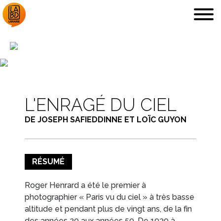
LA LIBRAIRIE
DÉDICACES, ETC.
L'ENRAGÉ DU CIEL
DE JOSEPH SAFIEDDINNE ET LOÏC GUYON
RÉSUMÉ
COUPS DE CŒUR
ARCHIVES
Roger Henrard a été le premier à
photographier « Paris vu du ciel » à très basse
altitude et pendant plus de vingt ans, de la fin
des années 20 aux années 50. De 1939 à