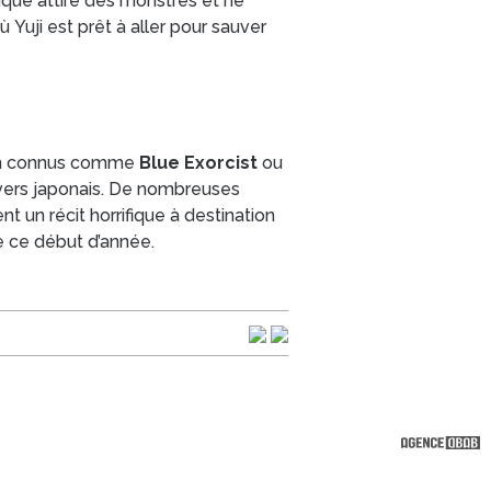
ique attire des monstres et ne
 Yuji est prêt à aller pour sauver
ien connus comme
Blue Exorcist
ou
ivers japonais. De nombreuses
t un récit horrifique à destination
e ce début d’année.