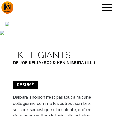
LA LIBRAIRIE
DÉDICACES, ETC.
I KILL GIANTS
DE JOE KELLY (SC.) & KEN NIIMURA (ILL.)
RÉSUMÉ
COUPS DE CŒUR
ARCHIVES
Barbara Thorson n’est pas tout à fait une
collégienne comme les autres : sombre,
solitaire, sarcastique et insolente, coiffée
d’étranges oreilles de lapin, elle est plus