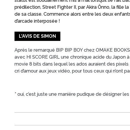
statut est soudainement mis à mal lorsqu’il se fait ba
prédilection, Street Fighter II, par Akira Ônno, la fille l
de sa classe. Commence alors entre les deux enfants 
d’arcade interposée !
L'AVIS DE SIMON
Après le remarqué BIP BIP BOY chez OMAKE BOOKS, 
avec HI SCORE GIRL une chronique acide du Japon à l
movie 8 bits dans lequel les ados auraient des pixels 
cri d’amour aux jeux vidéo, pour tous ceux qui n’ont pa
* oui, c’est juste une manière pudique de désigner les