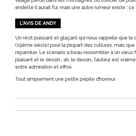
village perdu dans les montagnes, où l’officier de poli
endetté il aurait fui, mais une autre rumeur existe : ce
L'AVIS DE ANDY
Un récit puissant et glaçant qui nous rappelle que le 
(19ème siècle) pour la plupart des cultures, mais que
répandue. Le scénario a beau ressembler à un vieux fil
plaisant et le dessin… ah, le dessin… l’auteur est vraim
entre admiration et effroi.
Tout simplement une petite pépite d’horreur.