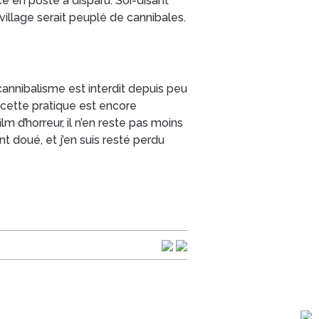
ce en poste a disparu. Soi-disant
 village serait peuplé de cannibales.
cannibalisme est interdit depuis peu
 cette pratique est encore
m d’horreur, il n’en reste pas moins
ent doué, et j’en suis resté perdu