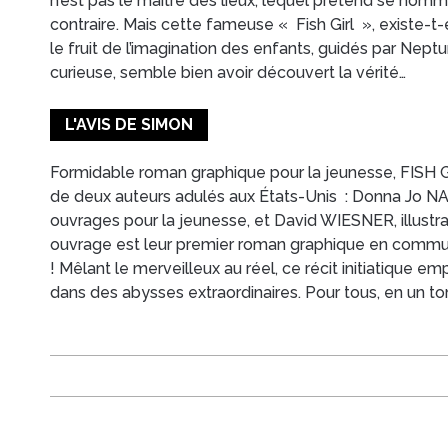
n’est pas le maître des lieux, lequel prétend se nomm
contraire. Mais cette fameuse « Fish Girl », existe-t
le fruit de l’imagination des enfants, guidés par Neptun
curieuse, semble bien avoir découvert la vérité…
L'AVIS DE SIMON
Formidable roman graphique pour la jeunesse, FISH GIR
de deux auteurs adulés aux États-Unis : Donna Jo NA
ouvrages pour la jeunesse, et David WIESNER, illustrat
ouvrage est leur premier roman graphique en commun,
! Mêlant le merveilleux au réel, ce récit initiatique e
dans des abysses extraordinaires. Pour tous, en un t