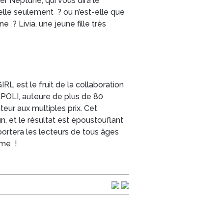
er Neptune, qui vous dira le
-elle seulement ? ou n’est-elle que
e ? Livia, une jeune fille très
L est le fruit de la collaboration
POLI, auteure de plus de 80
eur aux multiples prix. Cet
 et le résultat est époustouflant
mportera les lecteurs de tous âges
ome !