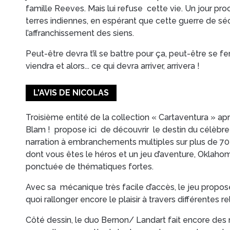
famille Reeves. Mais lui refuse cette vie. Un jour proch
terres indiennes, en espérant que cette guerre de sé
l’affranchissement des siens.
Peut-être devra t’il se battre pour ça, peut-être se fer
viendra et alors... ce qui devra arriver, arrivera !
L'AVIS DE NICOLAS
Troisième entité de la collection « Cartaventura » apr
Blam ! propose ici de découvrir le destin du célèbr
narration à embranchements multiples sur plus de 70 
dont vous êtes le héros et un jeu d’aventure, Oklaho
ponctuée de thématiques fortes.
Avec sa mécanique très facile d’accès, le jeu propos
quoi rallonger encore le plaisir à travers différentes re
Côté dessin, le duo Bernon/ Landart fait encore des m