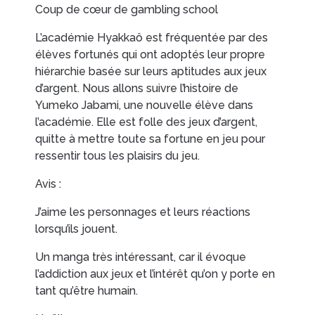
Coup de cœur de gambling school
L’académie Hyakkaô est fréquentée par des
EN IMAGES
CONTACTS/ACCÈS
élèves fortunés qui ont adoptés leur propre
hiérarchie basée sur leurs aptitudes aux jeux
d’argent. Nous allons suivre l’histoire de
Yumeko Jabami, une nouvelle élève dans
l’académie. Elle est folle des jeux d’argent,
quitte à mettre toute sa fortune en jeu pour
ressentir tous les plaisirs du jeu.
Avis :
J’aime les personnages et leurs réactions
lorsqu’ils jouent.
Un manga très intéressant, car il évoque
l’addiction aux jeux et l’intérêt qu’on y porte en
tant qu’être humain.