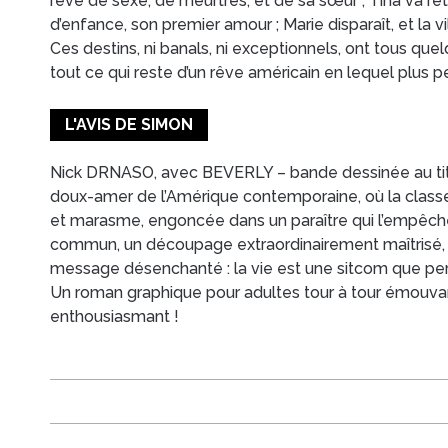
rêve de sexe, de meurtres, et de sa sœur ; Tina va re
d’enfance, son premier amour ; Marie disparaît, et la vill
Ces destins, ni banals, ni exceptionnels, ont tous qu
tout ce qui reste d’un rêve américain en lequel plus p
L'AVIS DE SIMON
Nick DRNASO, avec
BEVERLY
– bande dessinée au tit
doux-amer de l’Amérique contemporaine, où la clas
et marasme, engoncée dans un paraître qui l’empêche
commun, un découpage extraordinairement maîtrisé,
message désenchanté : la vie est une sitcom que per
Un roman graphique pour adultes tour à tour émouvan
enthousiasmant !