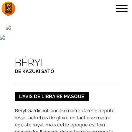
LA LIBRAIRIE
DÉDICACES, ETC.
BÉRYL
DE KAZUKI SATÔ
L'AVIS DE LIBRAIRE MASQUÉ
COUPS DE CŒUR
ARCHIVES
Béryl Gardinant, ancien maître d’armes réputé,
rêvait autrefois de gloire en tant que maître
épéiste royal, mais cette époque est loin
derrière lui. Il décide de rester paysan pour le