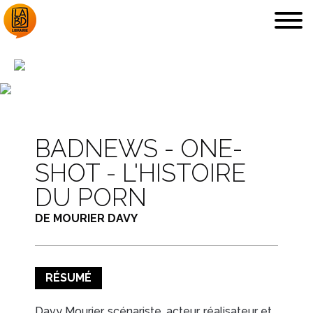
LA LIBRAIRIE
DÉDICACES, ETC.
BADNEWS - ONE-
SHOT - L'HISTOIRE
DU PORN
DE MOURIER DAVY
COUPS DE CŒUR
ARCHIVES
RÉSUMÉ
Davy Mourier, scénariste, acteur, réalisateur et